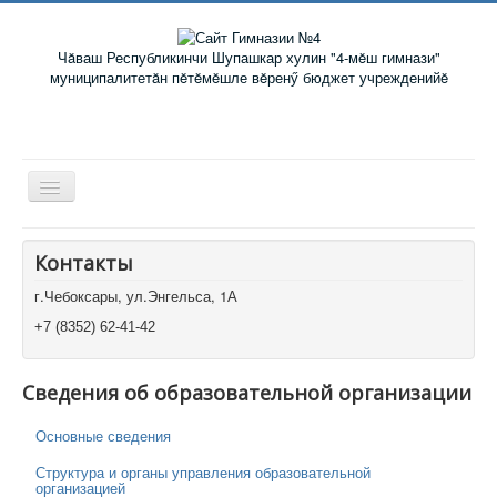
Чăваш Республикинчи Шупашкар хулин "4-мĕш гимнази"
муниципалитетăн пĕтĕмĕшле вĕренӳ бюджет учрежденийĕ
Toggle
Navigation
Главная
Контакты
Новости
г.Чебоксары, ул.Энгельса, 1А
Сетевой город
+7 (8352) 62-41-42
Ученикам
Сведения об образовательной организации
Помощь родителям и учителям
Основные сведения
Структура и органы управления образовательной
организацией