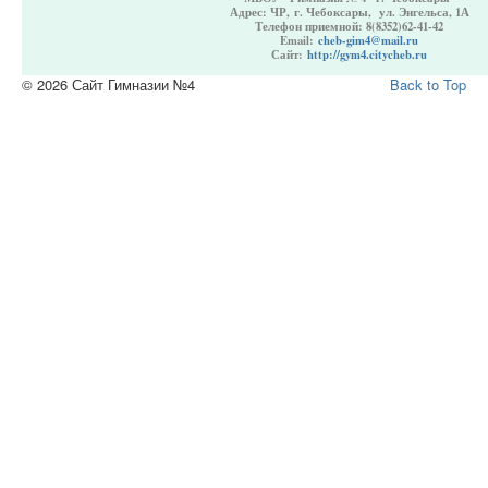
Адрес:
ЧР,
г. Чебоксары, ул. Энгельса, 1А
Телефон приемной: 8(8352)62-41-42
Email:
cheb-gim4@mail.ru
Сайт:
http://gym4.citycheb.ru
© 2026 Сайт Гимназии №4
Back to Top